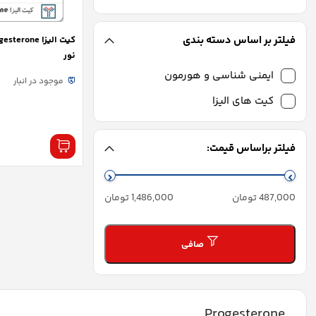
فیلتر بر اساس دسته بندی
نور
ایمنی شناسی و هورمون
موجود در انبار
کیت های الیزا
فیلتر براساس قیمت:
حداقل
حداكثر
487,000 تومان
1,486,000 تومان
قیمت
قيمت
صافی
Progesterone