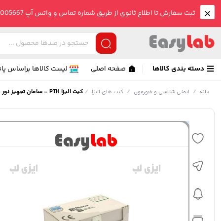
ثبت سفارش تا اطلاع ثانوی از طریق شماره تماس و واتس آپ 09005005667 صورت می گیرد.
دسته بندی کالاها
صفحه اصلی
لیست کالاها براساس پان
/
/
/
کیت الیزا PTH – سامان تجهیز نور
خانه
ایمنی شناسی و هورمون
کیت های الیزا