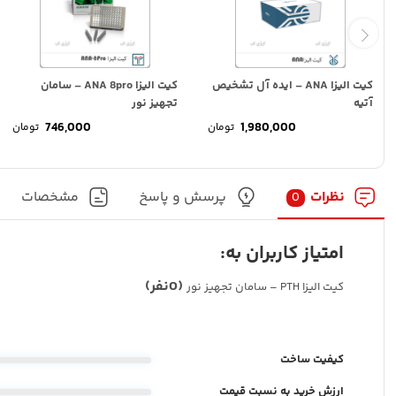
کیت الیزا ANA – ایده آل تشخیص
کیت الیزا ANA 8pro – سامان
آتیه
تجهیز نور
746,000
1,980,000
تومان
تومان
نظرات
پرسش و پاسخ
مشخصات
0
امتیاز کاربران به:
(0نفر)
کیت الیزا PTH – سامان تجهیز نور
کیفیت ساخت
ارزش خرید به نسبت قیمت