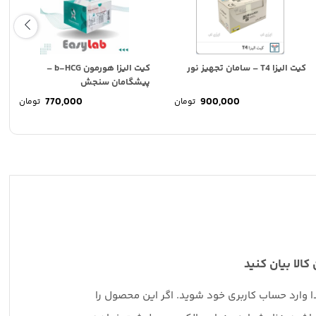
کیت الیزا T4 – سامان تجهیز نور
کیت الیزا هورمون b-HCG –
پیشگامان سنجش
770,000
900,000
تومان
تومان
 کالا بیان کنید
دا وارد حساب کاربری خود شوید. اگر این محصول را