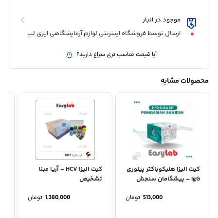
موجود در انبار
ارسال توسط فروشگاه اینترنتی لوازم آزمایشگاهی ایزی لب
آیا قیمت مناسب تری سراغ دارید؟
محصولات مشابه
کیت الیزا هلیکوباکتر پیلوری
کیت الیزا HCV – آریا مبنا
IgG – پیشگامان سنجش
تشخیص
پی
513,000
تومان
1,380,000
تومان