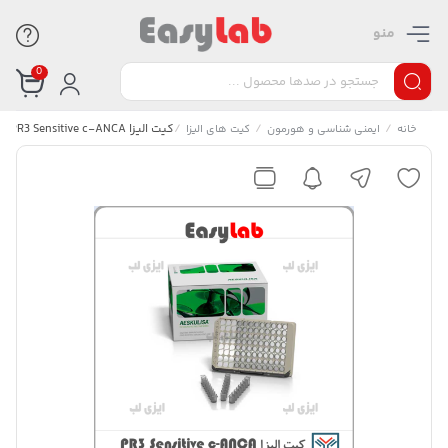
منو
0
/
/
/
کیت الیزا PR3 Sensitive c-ANCA – سامان تجهیز نور
خانه
ایمنی شناسی و هورمون
کیت های الیزا