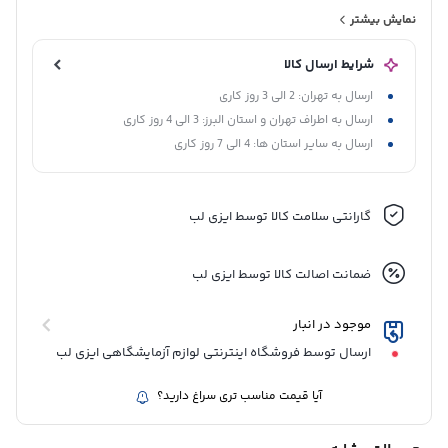
افتراق سرطان پروستات از بیماری‌های خوش‌خیم پروستات، مانند
نمایش بیشتر
هیپرپلازی خوش‌خیم پروستات (BPH)، کاربرد دارد. اندازه‌گیری Free PSA
شرایط ارسال کالا
به ویژه برای مردانی که سطح PSA کل آن‌ها در محدوده خاکستری قرار
ارسال به تهران: 2 الی 3 روز کاری
دارد، اهمیت دارد. این کیت با رعایت استانداردهای بین‌المللی و
ارسال به اطراف تهران و استان البرز: 3 الی 4 روز کاری
بهره‌گیری از فناوری پیشرفته، امکان ارائه نتایج قابل اعتماد و دقیق را
ارسال به سایر استان ها: 4 الی 7 روز کاری
فراهم می‌سازد، که به متخصصان در تصمیم‌گیری‌های بالینی و ارزیابی
ریسک سرطان پروستات کمک شایانی می‌کند. شرکت پیشتاز طب این
گارانتی سلامت کالا توسط ایزی لب
محصول را با کیفیت بالا و کاربری آسان برای استفاده در آزمایشگاه‌های
تشخیصی ارائه می‌دهد.
ضمانت اصالت کالا توسط ایزی لب
موجود در انبار
ارسال توسط فروشگاه اینترنتی لوازم آزمایشگاهی ایزی لب
آیا قیمت مناسب تری سراغ دارید؟