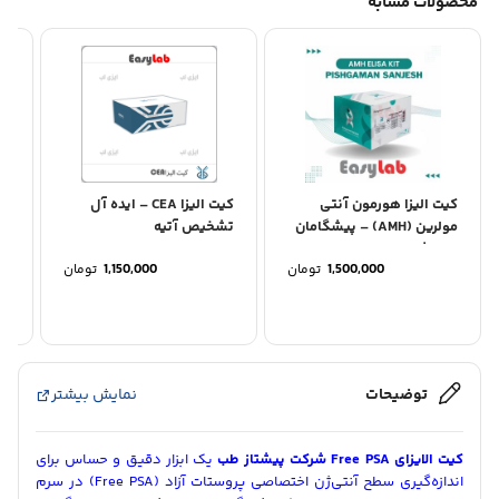
محصولات مشابه
کیت الیزا هورمون آنتی
کیت الیزا CEA – ایده آل
مولرین (AMH) – پیشگامان
تشخیص آتیه
تج
سنجش
1,500,000
تومان
1,150,000
تومان
توضیحات
نمایش بیشتر
کیت الایزای Free PSA شرکت پیشتاز طب
یک ابزار دقیق و حساس برای
اندازه‌گیری سطح آنتی‌ژن اختصاصی پروستات آزاد (Free PSA) در سرم