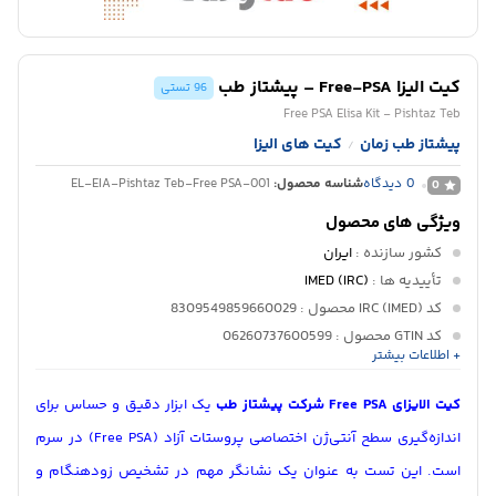
کیت الیزا Free-PSA – پیشتاز طب
96 تستی
Free PSA Elisa Kit - Pishtaz Teb
پیشتاز طب زمان
کیت های الیزا
/
0
دیدگاه
شناسه محصول:
EL-EIA-Pishtaz Teb-Free PSA-001
0
ویژگی های محصول
کشور سازنده
:
ایران
تأییدیه ها
:
IMED (IRC)
کد IRC (IMED) محصول
: 8309549859660029
کد GTIN محصول
: 06260737600599
+ اطلاعات بیشتر
کاربرد
:
آزمایشگاه تشخیص طبی
دپارتمان
:
ایمنی شناسی
کیت الایزای Free PSA شرکت پیشتاز طب
یک ابزار دقیق و حساس برای
اندازه‌گیری سطح آنتی‌ژن اختصاصی پروستات آزاد (Free PSA) در سرم
است. این تست به عنوان یک نشانگر مهم در تشخیص زودهنگام و