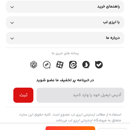
0.75 میلی لیتر
راهنمای خرید
با ایزی لب
رد به دلیل
درباره ما
مورد
نتیجه
رسانه های خبری ما
همولیز ناخالص
رد کردن
لیپمی ناخالص
خوب
در خبرنامه پر تخفیف ما عضو شوید
icterus ناخالص
رد کردن
ثبت
اطلاعات پایداری نمونه
استفاده از مطالب اینترنتی ایزی لب ممنوع است. کلیه حقوق این سایت
متعلق به فروشگاه اینترنتی ایزی لب می‌باشد
نوع نمونه
شرایط نگهداری
حداکثر زمان نگهداری