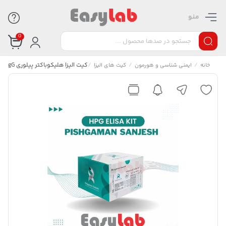
منو
0
/
/
/
کیت الیزا هلیکوباکتر پیلوری IgG – پیشگامان سنجش
خانه
ایمنی شناسی و هورمون
کیت های الیزا