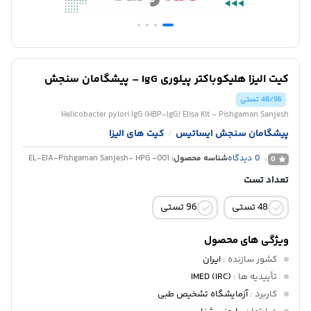
کیت الیزا هلیکوباکتر پیلوری IgG – پیشگامان سنجش
48/96 تستی
Helicobacter pylori IgG (HBP-IgG) Elisa Kit - Pishgaman Sanjesh
پیشگامان سنجش ایساتیس
کیت های الیزا
/
0
دیدگاه
شناسه محصول:
EL-EIA-Pishgaman Sanjesh- HPG -001
0
تعداد تست
48 تستی
96 تستی
ویژگی های محصول
کشور سازنده
:
ایران
تأییدیه ها
:
IMED (IRC)
کاربرد
:
آزمایشگاه تشخیص طبی