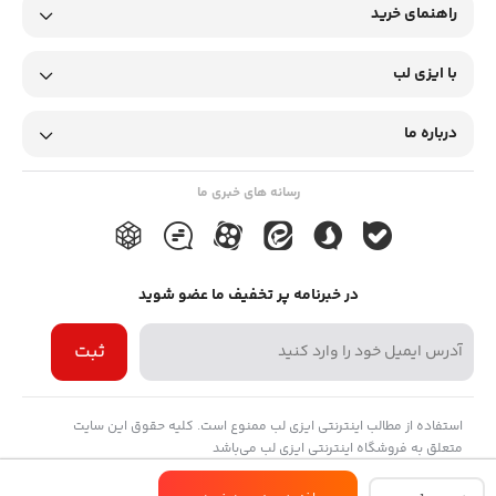
راهنمای خرید
متفاوت است. شیوع عفونت هلیکوباکتر پیلوری در کشورهای در حال
توسعه 50.8 درصد است، در حالی که شیوع آن در کشورهای توسعه
با ایزی لب
یافته 34.7 درصد است. بسیاری از اسناد نشان می دهد که انسان مخزن
درباره ما
اولیه هلیکوباکتر پیلوری است. این باکتری همچنین می تواند در پلاک
های دندانی و بزاق انسان زنده بماند. انتقال باکتری می تواند از طریق
رسانه های خبری ما
راه های دهانی، دهانی، مدفوعی و گوارشی باشد. این باکتری در آب
یافت شده است، زیرا ثابت شده است که عفونت از طریق آب منتقل می
شود. همچنین گزارش شده است که این باکتری ها می توانند در معده
در خبرنامه پر تخفیف ما عضو شوید
حیواناتی مانند گوسفند و گربه و شیر برخی دیگر زنده بمانند.
ثبت
درمان موثر عفونت هلیکوباکتر پیلوری از طریق درمان ضد میکروبی که
برای بیماران مستعد تجویز می شود امکان پذیر است. برای درمان
مناسب بیماری، اقدامات تشخیصی مناسب ضروری است.
استفاده از مطالب اینترنتی ایزی لب ممنوع است. کلیه حقوق این سایت
متعلق به فروشگاه اینترنتی ایزی لب می‌باشد
کیت
روش های سرولوژیک هلیکوباکتر پیلوری