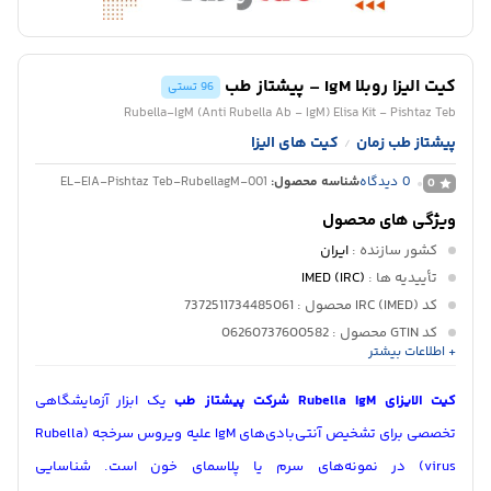
کیت الیزا روبلا IgM – پیشتاز طب
96 تستی
Rubella-IgM (Anti Rubella Ab - IgM) Elisa Kit - Pishtaz Teb
پیشتاز طب زمان
کیت های الیزا
/
0
دیدگاه
شناسه محصول:
EL-EIA-Pishtaz Teb-RubellagM-001
0
ویژگی های محصول
کشور سازنده
:
ایران
تأییدیه ها
:
IMED (IRC)
کد IRC (IMED) محصول
: 7372511734485061
کد GTIN محصول
: 06260737600582
+ اطلاعات بیشتر
کاربرد
:
آزمایشگاه تشخیص طبی
دپارتمان
:
ایمنی شناسی
کیت الایزای Rubella IgM شرکت پیشتاز طب
یک ابزار آزمایشگاهی
تخصصی برای تشخیص آنتی‌بادی‌های IgM علیه ویروس سرخجه (
Rubella
virus
) در نمونه‌های سرم یا پلاسمای خون است. شناسایی