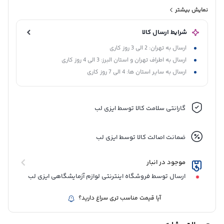
آنتی‌بادی‌های IgM نشان‌دهنده عفونت فعال یا اخیر با ویروس سرخجه
نمایش بیشتر
است و به ویژه در بررسی مشکلات دوران بارداری اهمیت دارد، زیرا
شرایط ارسال کالا
عفونت سرخجه در این دوران می‌تواند منجر به نقایص مادرزادی جدی
ارسال به تهران: 2 الی 3 روز کاری
شود. کیت Rubella IgM شرکت پیشتاز طب با حساسیت و دقت بالا و
ارسال به اطراف تهران و استان البرز: 3 الی 4 روز کاری
مطابق با استانداردهای بین‌المللی طراحی شده است تا نتایج قابل
ارسال به سایر استان ها: 4 الی 7 روز کاری
اعتماد و سریع را برای تشخیص زودهنگام ارائه دهد. سهولت در کاربرد و
کیفیت بالای این کیت، آن را ابزاری مؤثر برای آزمایشگاه‌ها در مدیریت و
گارانتی سلامت کالا توسط ایزی لب
پایش عفونت‌های سرخجه می‌سازد.
ضمانت اصالت کالا توسط ایزی لب
موجود در انبار
ارسال توسط فروشگاه اینترنتی لوازم آزمایشگاهی ایزی لب
آیا قیمت مناسب تری سراغ دارید؟