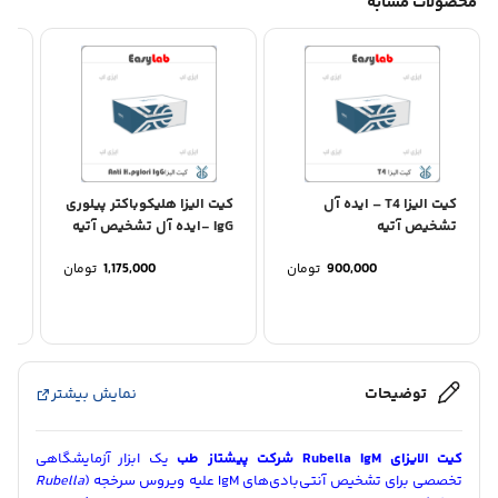
محصولات مشابه
کیت الیزا T4 – ایده آل
کیت الیزا هلیکوباکتر پیلوری
تشخیص آتیه
IgG -ایده آل تشخیص آتیه
تش
900,000
تومان
1,175,000
تومان
توضیحات
نمایش بیشتر
کیت الایزای Rubella IgM شرکت پیشتاز طب
یک ابزار آزمایشگاهی
تخصصی برای تشخیص آنتی‌بادی‌های IgM علیه ویروس سرخجه (
Rubella