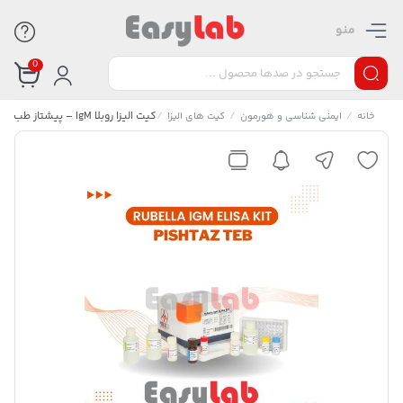
منو
0
/
/
/
کیت الیزا روبلا IgM – پیشتاز طب
خانه
ایمنی شناسی و هورمون
کیت های الیزا