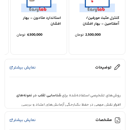
کنترل مثبت مورفین/
استاندارد متادون – بهار
با
آمفتامین – بهار افشان
افشان
2,500,000
تومان
4,500,000
تومان
توضیحات
نمایش بیشتر
روش‌های تشخیصی استفاده‌شده برای
شناسایی تقلب در نمونه‌های
ادرار
نقش مهمی در حفظ یکپارچگی آزمایش‌های اعتیاد و بررسی
سوءمصرف مواد دارند. در ادامه، براساس مقالات موجود، اطلاعات
مشخصات
نمایش بیشتر
دقیقی در مورد استفاده از
نوارهای شناسایی تقلب در ادرار
ارائه