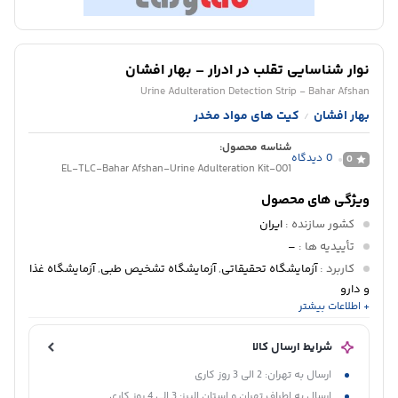
نوار شناسایی تقلب در ادرار – بهار افشان
Urine Adulteration Detection Strip - Bahar Afshan
بهار افشان
کیت های مواد مخدر
/
شناسه محصول:
0
دیدگاه
0
EL-TLC-Bahar Afshan-Urine Adulteration Kit-001
ویژگی های محصول
کشور سازنده
:
ایران
تأییدیه ها
:
–
کاربرد
:
آزمایشگاه تحقیقاتی
,
آزمایشگاه تشخیص طبی
,
آزمایشگاه غذا
و دارو
+ اطلاعات بیشتر
دپارتمان
:
کروماتوگرافی
پانل تشخیصی
:
پانل عدم اعتیاد
شرایط ارسال کالا
ارسال به تهران: 2 الی 3 روز کاری
ارسال به اطراف تهران و استان البرز: 3 الی 4 روز کاری