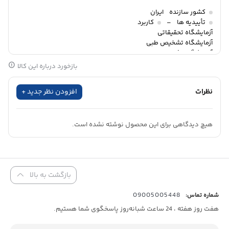
می‌شود.
کشور سازنده
ایران
تأییدیه ها
–
کاربرد
آزمایشگاه تحقیقاتی
مطالعه‌ای به بررسی تاثیر مواد افزودنی (Adulterants) بر تست‌های
آزمایشگاه تشخیص طبی
آزمایشگاه غذا و دارو
شناسایی سوءمصرف مواد پرداخت. در این تحقیق از مواد خانگی مختلف
دپارتمان
کروماتوگرافی
بازخورد درباره این کالا
مانند اسیدها، بازها و مواد اکسیدکننده استفاده شد. برخی مواد مانند
…. می‌توانند با تغییر فیزیولوژیکی مشخصی در نمونه ادرار منجر به نتایج
نظرات
افزودن نظر جدید +
“منفی کاذب” شوند. این افزودنی‌ها بدون تغییر قابل‌تشخیص در
خواص ظاهری و مشخصات فیزیکی ادرار می‌توانند باعث منحرف‌شدن
هیچ دیدگاهی برای این محصول نوشته نشده است.
نتایج آزمایش شوند.
نوارهای شناسایی قادر به تشخیص تقلبات رایج
مانند
نیتریت
،
پیرییدینیوم کلروکرومات (
PCC
)
و
گلوتارآلدئید
هستند. این
بازگشت به بالا
مواد اغلب به‌عنوان عامل پوشاننده سوءمصرف مواد در نمونه‌ها
09005005448
شماره تماس:
استفاده می‌شوند. همچنین نوارهای شناسایی تقلب در ادرار می توانند
هفت روز هفته ، 24 ساعت شبانه‌روز پاسخگوی شما هستیم.
با اندازه‌گیری pH، وزن مخصوص و کراتینین ادرار، تقلب در تهیه نمونه