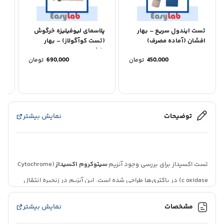
تست ایندول سریع – بهار
پلاسمای لیوفیلیزه خرگوش
معرف VP
افشان (آماده مصرف)
(تست کوآگولاز) – بهار
افشان
450,000
تومان
690,000
تومان
توضیحات
نمایش بیشتر
تست اکسیداز برای بررسی وجود آنزیم
سیتوکروم اکسیداز
(Cytochrome
c oxidase) در باکتری‌ها طراحی شده است. این آنزیم در زنجیره انتقال
الکترون ((Electron Transport Chain)) حضور داشته و مسئول انتقال
مشخصات
نمایش بیشتر
الکترون به اکسیژن مولکولی در فرآیند تنفس هوازی است.