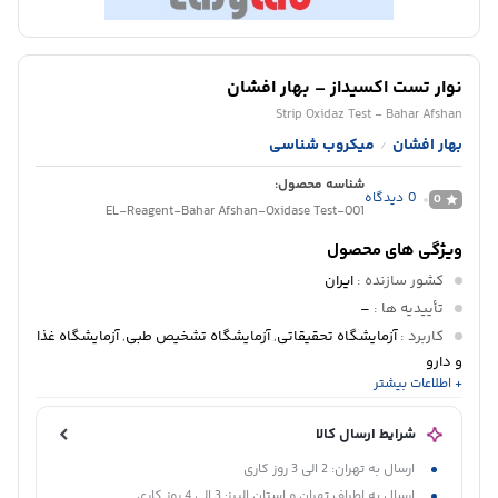
نوار تست اکسیداز – بهار افشان
Strip Oxidaz Test - Bahar Afshan
بهار افشان
میکروب شناسی
/
شناسه محصول:
0
دیدگاه
0
EL-Reagent-Bahar Afshan-Oxidase Test-001
ویژگی های محصول
کشور سازنده
:
ایران
تأییدیه ها
:
–
کاربرد
:
آزمایشگاه تحقیقاتی
,
آزمایشگاه تشخیص طبی
,
آزمایشگاه غذا
و دارو
+ اطلاعات بیشتر
دپارتمان
:
میکروبشناسی
پانل تشخیصی
:
شرایط ارسال کالا
ارسال به تهران: 2 الی 3 روز کاری
ارسال به اطراف تهران و استان البرز: 3 الی 4 روز کاری