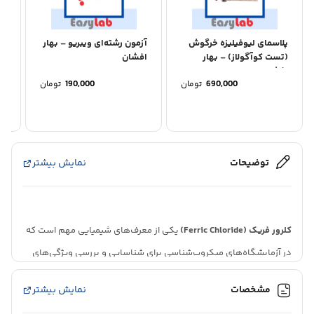
پلاسمای لیوفیلیزه خرگوش
آزمون رشته‌ای ویبریو – بهار
مع
(تست کوآگولاز) – بهار
افشان
افشان
690,000
تومان
190,000
تومان
توضیحات
نمایش بیشتر
کلرور فریک (
Ferric Chloride
)
یکی از معرف‌های شیمیایی مهم است که
در آزمایشگاه‌های میکروب‌شناسی برای شناسایی و بررسی ویژگی‌های
متابولیکی میکروارگانیسم‌ها مورد استفاده قرار می‌گیرد. این ماده به
مشخصات
نمایش بیشتر
طور عمده در
تست فنل‌آدان
و شناسایی
ترکیبات فنولی
و تولید اسیدهای