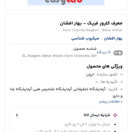
معرف کلرور فریک – بهار افشان
Ferric Chloride Reagent - Bahar Afshan
بهار افشان
میکروب شناسی
/
شناسه محصول:
0
دیدگاه
0
EL-Reagent-Bahar Afshan-Ferric Choloride-001
ویژگی های محصول
کشور سازنده
:
ایران
تأییدیه ها
:
–
کاربرد
:
آزمایشگاه تحقیقاتی
,
آزمایشگاه تشخیص طبی
,
آزمایشگاه غذا
و دارو
+ اطلاعات بیشتر
دپارتمان
:
میکروبشناسی
پانل تشخیصی
:
شرایط ارسال کالا
ارسال به تهران: 2 الی 3 روز کاری
ارسال به اطراف تهران و استان البرز: 3 الی 4 روز کاری