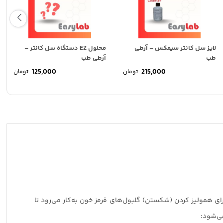
لایز سل کانتر سیمکس – آرطی
محلول EZ دستگاه سل کانتر –
طب
آرطی طب
125,000
215,000
تومان
تومان
محلول برای همولیز کردن (شکستن) گلبول‌های قرمز خون به‌کار می‌رود تا
می‌شود: