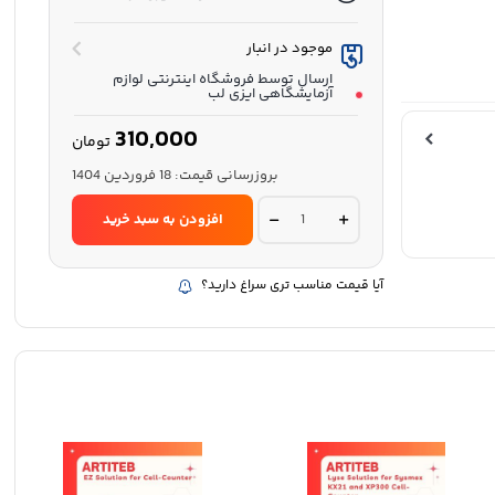
موجود در انبار
ارسال توسط فروشگاه اینترنتی لوازم
آزمایشگاهی ایزی لب
310,000
تومان
بروزرسانی قیمت:
18 فروردین 1404
لایز
افزودن به سبد خرید
سل
کانتر
میکروس
-
آیا قیمت مناسب تری سراغ دارید؟
آرطی
طب
quantity