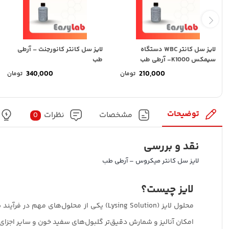
لایز سل کانتر WBC دستگاه
لایز سل کانتر کانورجنت – آرطی
سیمکس K1000- آرطی طب
طب
340,000
210,000
تومان
تومان
توضیحات
مشخصات
نظرات
0
نقد و بررسی
لایز سل کانتر میکروس – آرطی طب
لایز چیست؟
محلول لایز (Lysing Solution) یکی از م
امکان آنالیز و شمارش دقیق‌تر گلبول‌های سفید خون و سایر اجزای 