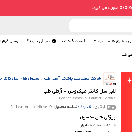
ل بیماری ها
برندها
لیست قیمت
سوالی دارید؟
ارسال فرم 
رطی طب
شرکت مهندسی پزشکی آرطی طب
محلول های سل کانتر 
/
لایز سل کانتر میکروس – آرطی طب
Lyse for Micros Cell Counter - Artiteb
از 0 رای
0
دیدگاه
شناسه محصول:
EL-Lyse-Artiteb-Micros-01
0
ویژگی های محصول
کشور سازنده
:
ایران