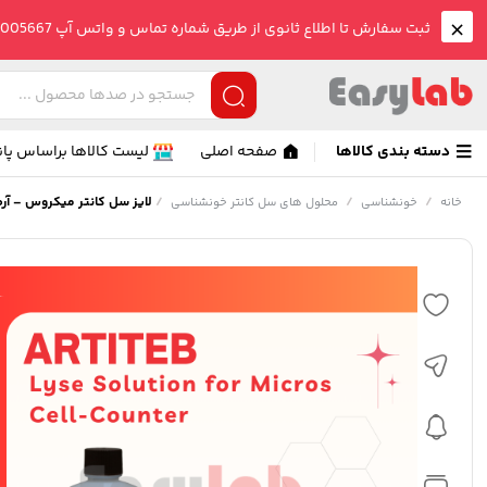
ثبت سفارش تا اطلاع ثانوی از طریق شماره تماس و واتس آپ 09005005667 صورت می گیرد.
دسته بندی کالاها
صفحه اصلی
لیست کالاها براساس پان
/
/
/
لایز سل کانتر میکروس – آ
خانه
خونشناسی
محلول های سل کانتر خونشناسی