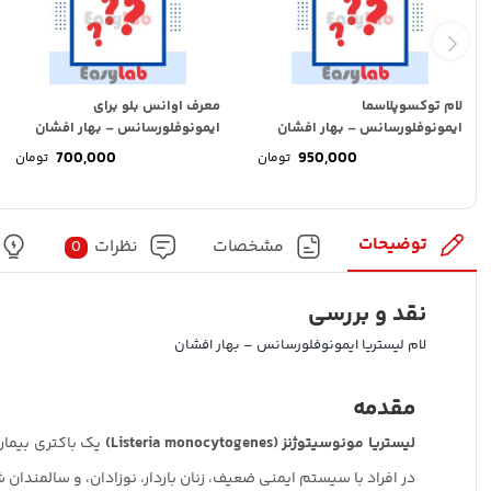
لام توکسوپلاسما
معرف اوانس بلو برای
ایمونوفلورسانس – بهار افشان
ایمونوفلورسانس – بهار افشان
700,000
950,000
تومان
تومان
توضیحات
مشخصات
نظرات
0
نقد و بررسی
لام لیستریا ایمونوفلورسانس – بهار افشان
مقدمه
لیستریا مونوسیتوژنز (
Listeria monocytogenes
)
یک باکتری بیمار
در افراد با سیستم ایمنی ضعیف، زنان باردار، نوزادان، و سالمندا