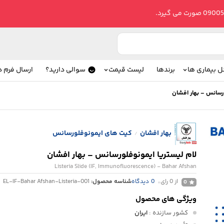
ل بیماری ها
برندها
لیست قیمت
سوالی دارید؟
ارسال فرم 
ورسانس – بهار افشان
بهار افشان
کیت های ایمونوفلورسانس
/
لام لیستریا ایمونوفلورسانس – بهار افشان
Listeria Slide (IF, Immunofluorescence) - Bahar Afshan
از 0 رای
0
دیدگاه
شناسه محصول:
EL-IF-Bahar Afshan-Listeria-001
0
ویژگی های محصول
کشور سازنده
:
ایران