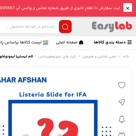
ثبت سفارش تا اطلاع ثانوی از طریق شماره تماس و واتس آپ 09005005667 صورت می گیرد.
دسته بندی کالاها
صفحه اصلی
لیست کالاها براساس پان
/
/
/
لام لیستریا ایمونوفل
خانه
ایمنی شناسی و هورمون
کیت های ایمونوفلورسانس