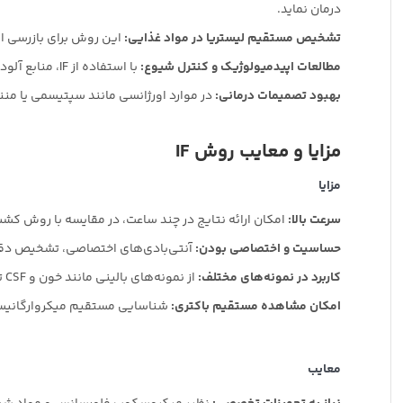
درمان نماید.
تشخیص مستقیم لیستریا در مواد غذایی:
این روش برای بازرسی ا
مطالعات اپیدمیولوژیک و کنترل شیوع:
با استفاده از IF، منابع آلودگی و شیوع بیماری ناشی از لیستریا مونوسیتوژنز قابل ردیابی است، که می‌تواند برای کنترل و پیشگیری از شیوع بیماری حیاتی باشد.
بهبود تصمیمات درمانی:
در موارد اورژانسی مانند سپتیسمی یا من
مزایا و معایب روش
IF
مزایا
سرعت بالا:
امکان ارائه نتایج در چند ساعت، در مقایسه با روش کش
حساسیت و اختصاصی بودن:
آنتی‌بادی‌های اختصاصی، تشخیص دقیق
کاربرد در نمونه‌های مختلف:
از نمونه‌های بالینی مانند خون و CSF تا مواد غذایی.
امکان مشاهده مستقیم باکتری:
شناسایی مستقیم میکروارگانیس
معایب