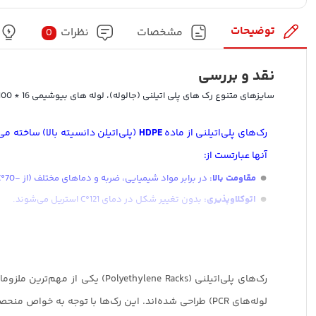
توضیحات
مشخصات
نظرات
0
نقد و بررسی
سایزهای متنوع رک های پلی اتیلنی (جالوله)، لوله های بیوشیمی 16 * 100
رک‌های پلی‌اتیلنی از ماده
HDPE
آنها عبارتست از:
مقاومت بالا:
در برابر مواد شیمیایی، ضربه و دماهای مختلف (از -70°C تا 121°C).
اتوکلاو‌پذیری:
بدون تغییر شکل در دمای 121°C استریل می‌شوند.
سفارشی‌سازی:
قابل طراحی برای انواع لوله‌ها و نیازهای آزمایشگاه.
پایداری زیست‌محیطی:
مقاومت در برابر UV و امکان بازیافت.
این رک‌ها جایگزین مناسبی برای مواد قدیمی‌تر (مثل فلز یا چوب) 
رک‌های پلی‌اتیلنی (lene Racks
لوله‌های PCR) طراحی شده‌اند. این رک‌ها با توجه به خ