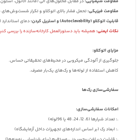
مقاومت شیمیایی:
در مقابل محلول‌های الی (مانند اتانول، آستو
مقاومت فیزیکی:
تحمل فشار بالای اتوکلاو و تکرار شست‌وش‌های مداو
قابلیت اتوکلاو (Autoclavability) و استریل کردن:
دمای استاندارد اتوکلاو (121°C، 15 دقیقه) زیر نقطه ذوب HDPE قرار دارد (حدود 130°C)، بناب
نکات ایمنی:
همیشه باید دستورالعمل کارخانه‌سازنده را بررسی کنی
مزایای اتوکلاو:
جلوگیری از آلودگی میکروبی در محیط‌های تحقیقاتی حساس.
کاهش استفاده از لوله‌ها و رک‌های یک‌بار مصرف.
سفارشی‌سازی رک‌ها
امکانات سفارشی‌سازی:
.: تعداد شیارها (6، 12، 24، 48 یا 96‌لوله)
.: ابعاد رک (بر اساس اندازه‌های تجهیزات داخل آزمایشگاه)
.: قابلیت دریافت برچسب‌زنی مستقیم (برای شناسایی نمونه‌ها)