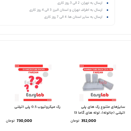
ارسال به تهران: 2 الی 3 روز کاری
پایداری زیست‌محیطی:
مقاومت در برابر UV و امکان بازیافت.
ارسال به اطراف تهران و استان البرز: 3 الی 4 روز کاری
این رک‌ها جایگزین مناسبی برای مواد قدیمی‌تر (مثل فلز یا چوب
ارسال به سایر استان ها: 4 الی 7 روز کاری
آزمایشگاه‌های تشخیصی، تحقیقاتی و صنایع داروسازی رایج‌اند.
سایزهای متنوع رک های پلی
رک میکروتیوب 0.5 پلی اتیلنی
اتیلنی (جالوله)، لوله های گاما 13
*...
730,000
352,000
تومان
تومان