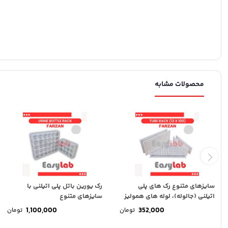
محصولات مشابه
سایزهای متنوع رک های پلی
رک یورین باتل پلی اتیلنی با
اتیلنی (جالوله)، لوله های همولیز
سایزهای متنوع
13 *...
1,100,000
352,000
تومان
تومان