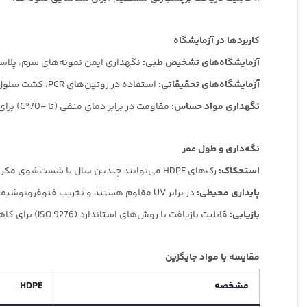
کاربردها در آزمایشگاه
آزمایشگاه‌های تشخیص طبی:
نگهداری ایمن نمونه‌های سرم، پلاسما
آزمایشگاه‌های تحقیقاتی:
استفاده در روتین‌های PCR، کشت سلول، و آزمایش الایزا.
نگهداری مواد حساس:
مقاومت در برابر دمای منفی (تا -70°C) برای کریواستورها.
نگه‌داری و طول عمر
استحکاک:
رک‌های HDPE می‌توانند چندین سال با شست‌شوی مکرر (حتی چندهزار بار) استحکام لازم را حفظ کنند.
پایداری محیطی:
در برابر UV مقاوم هستند و تخریب فتوفروتوشیمیایی نمی‌دهند.
بازیابی:
قابلیت بازیافت با روش‌های استاندارد (ISO 9276) برای کاهش آلایندگی محیطی.
مقایسه با مواد جایگزین
مشخصه
HDPE