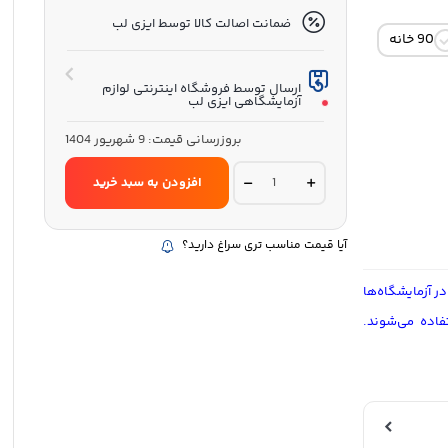
ضمانت اصالت کالا توسط ایزی لب
90 خانه
ارسال توسط فروشگاه اینترنتی لوازم
آزمایشگاهی ایزی لب
بروزرسانی قیمت:
9 شهریور 1404
سایزهای
افزودن به سبد خرید
متنوع
رک
های
پلی
آیا قیمت مناسب تری سراغ دارید؟
اتیلنی
(جالوله)،
: سایزهای سفارشی, 48 خانه, 60 خانه, 70 خانه, 80 خانه, 90 خانه, 100
لوله
در آزمایشگاه‌ها
های
بیوشیمی
کروستونه، PCR، فالکون) استفاده می‌شوند.
16
*
100
quantity