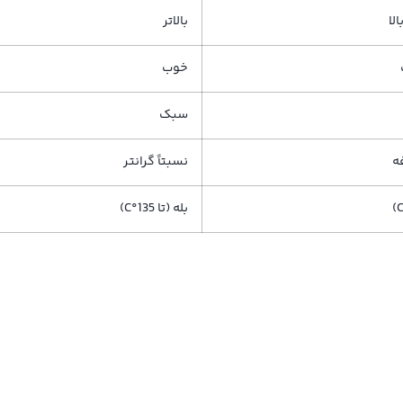
لا
بالاتر
خوب
سبک
ه
نسبتاً گرانتر
بله (تا 135°C)