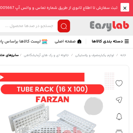
ثبت سفارش تا اطلاع ثانوی از طریق شماره تماس و واتس آپ 09005005667 صورت می گیرد.
دسته بندی کالاها
صفحه اصلی
لیست کالاها براساس پان
/
/
/
سایزهای متنوع 
خانه
لوازم یکبارمصرف و پلاستیکی
جالوله ای و رک های آزمایشگاهی