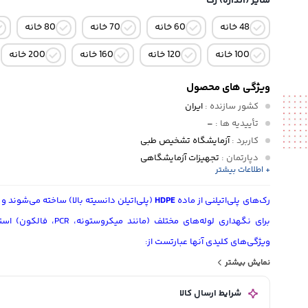
سایز (اندازه) رک
48 خانه
60 خانه
70 خانه
80 خانه
100 خانه
120 خانه
160 خانه
200 خانه
ویژگی های محصول
کشور سازنده
:
ایران
تأییدیه ها
:
–
کاربرد
:
آزمایشگاه تشخیص طبی
دپارتمان
:
تجهیزات آزمایشگاهی
+ اطلاعات بیشتر
پانل تشخیصی
:
سایر
سایز (اندازه) رک
رک‌های پلی‌اتیلنی از ماده
HDPE
(پلی‌اتیلن دانسیته بالا) ساخته می‌شوند و 
خانه, 120 خانه, 160 خانه, 200 خانه
برای نگهداری لوله‌های مختلف (مانند می
ویژگی‌های کلیدی آنها عبارتست از:
نمایش بیشتر
مقاومت بالا:
در برابر مواد شیمیایی، ضربه و دماهای مختلف (از -70°C تا 121°C).
اتوکلاو‌پذیری:
بدون تغییر شکل در دمای 121°C استریل می‌شوند.
شرایط ارسال کالا
سفارشی‌سازی:
قابل طراحی برای انواع لوله‌ها و نیازهای آزمایشگاه.