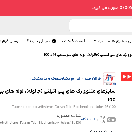
ل بیماری ها
برندها
لیست قیمت
سوالی دارید؟
ارسال فرم 
رک های پلی اتیلنی (جالوله)، لوله های بیوشیمی 16 * 100
فرزان طب
لوازم یکبارمصرف و پلاستیکی
/
100
Tube holder-polyethylene-Farzan Teb-Biochemistry-tubes 16*100
شناسه محصول:
از 0
0
دیدگاه
0
رای
olyethylene-Farzan Teb-Biochemistry-tubes 16*100