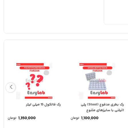
) هستند و در
رک بطری مدفوع (Stool) پلی
رک فالکول 15 میلی لیتر
اتیلنی با سایزهای متنوع
1,350,000
1,100,000
تومان
تومان