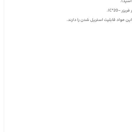
اسید).
-20°C).