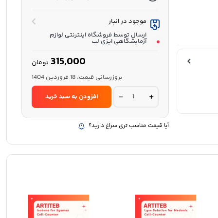
موجود در انبار
ارسال توسط فروشگاه اینترنتی لوازم
آزمایشگاهی ایزی لب
315,000
تومان
بروزرسانی قیمت:
18 فروردین 1404
ایزوتون
افزودن به سبد خرید
سل
کانتر
10
لیتری
آیا قیمت مناسب تری سراغ دارید؟
جنرال
-
آرطی
طب
quantity