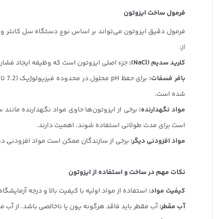
فرمول ساخت ایزوتون
فرمول دقیق ایزوتون می‌تواند بر اساس نوع دستگاه سل کانتر و ش
از:
کلرید سدیم (NaCl):
جزء اصلی ایزوتون است که وظیفه ایجاد فشار اسمزی مناسب را بر عهده دارد. غل
بافر فسفات:
شده است.
مواد نگهدارنده:
برخی از ایزوتون‌ها حاوی مواد نگهدارنده مانند 
است برای مدت طولانی استفاده شوند، اهمیت دارند.
مواد افزودنی دیگر:
برخی از سازندگان ممکن است مواد افزودنی دیگر
نکات مهم در ساخت و استفاده از ایزوتون
کیفیت مواد:
استفاده از مواد اولیه با کیفیت بالا و درجه آزمایشگاهی (Analytical Grade) ضرور
آب مقطر:
آب مقطر باید فاقد هرگونه یون یا ناخالصی باشد. از آب مق