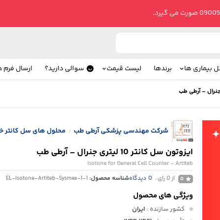
ل بیماری ها
برندها
لیست قیمت
سوالی دارید؟
ارسال فرم 
شرکت مهندسی پزشکی آرطی طب
محلول های سل کانتر 
/
ایزوتون سل کانتر 10 لیتری جنرال – آرطی طب
Isotone for General Cell Counter - Artiteb
از 0 رای
0
دیدگاه
شناسه محصول:
EL-Isotone-Artiteb-Sysmex-1-1
0
ویژگی های محصول
کشور سازنده
:
ایران