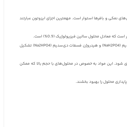
ای نمکی و بافرها استوار است. مهمترین اجزای ایزوتون عبارتند
برای حفظ pH محلول در محدوده فیزیولوژیک (7.2 تا 7.4) استفاده می‌شود. بافر فسفات معمولاً از ترکیب دی‌هیدروژن فسفات سدیم (NaH2PO4) و هیدروژن فسفات دی‌سدیم (Na2HPO4) تشکیل
گیری شود. این مواد به خصوص در محلول‌های با حجم بالا که ممکن
ایداری محلول را بهبود بخشند.