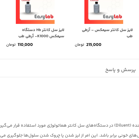
لایز سل کانتر سیمکس – آرطی
لایز سل کانتر Hb دستگاه
طب
سیمکس K1000- آرطی طب
110,000
215,000
تومان
تومان
پرسش و پاسخ
های خونی برابر باشد. این امر از لیز شدن یا چروک شدن سلول‌ها جلوگیری می