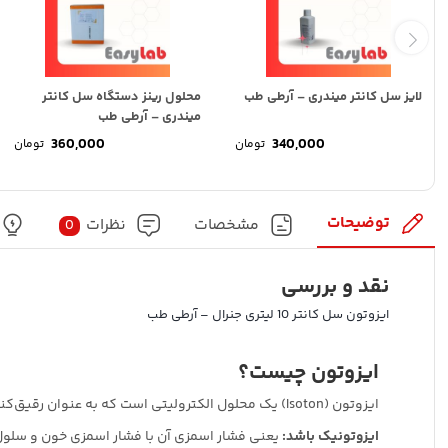
لایز سل کانتر میندری – آرطی طب
محلول رینز دستگاه سل کانتر
میندری – آرطی طب
360,000
340,000
تومان
تومان
توضیحات
مشخصات
نظرات
0
نقد و بررسی
ایزوتون سل کانتر 10 لیتری جنرال – آرطی طب
ایزوتون چیست؟
ایزوتون (Isoton) یک محلول الکترولیتی است که به عنوان رقیق‌کننده (Diluent) در دستگاه‌های سل کانتر هماتولوژی مورد استفاده قرار می‌گیرد. این محلول به گونه‌ای فرموله شده است که:
ایزوتونیک باشد:
یعنی فشار اسمزی آن با فشار اسمزی خون و سلول‌