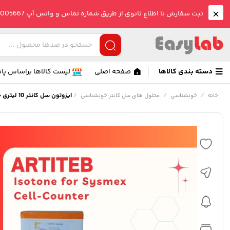
ثبت سفارش تا اطلاع ثانوی از طریق شماره تماس و واتس آپ 09005005667 صورت می گیرد.
دسته بندی کالاها
صفحه اصلی
لیست کالاها براساس پان
/
/
/
ایزوتون سل کانتر 10 لیتری جنرال – آرطی طب
خانه
خونشناسی
محلول های سل کانتر خونشناسی