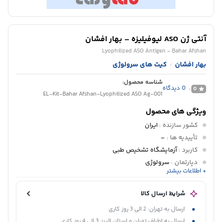
آنتی ژن ASO لیوفیلیزه – بهار افشان
Lyophilized ASO Antigen - Bahar Afshan
بهار افشان
کیت های سرولوژی
/
شناسه محصول:
0
دیدگاه
0
EL-Kit-Bahar Afshan-Lyophilized ASO Ag-001
ویژگی های محصول
کشور سازنده
:
ایران
تأییدیه ها
:
–
کاربرد
:
آزمایشگاه تشخیص طبی
دپارتمان
:
سرولوژی
+ اطلاعات بیشتر
پانل تشخیصی
:
پانل بیماری های عفونی
شرایط ارسال کالا
ارسال به تهران: 2 الی 3 روز کاری
ارسال به اطراف تهران و استان البرز: 3 الی 4 روز کاری