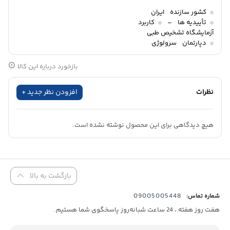
استرپتوکوکی) و تب روماتیسمی است.
کشور سازنده
ایران
تأییدیه ها
–
کاربرد
آزمایشگاه تشخیص طبی
آزمایش ASO برای تشخیص عفونت اخیر یا گذشته با استرپتوکوک گروه A
دپارتمان
سرولوژی
(GAS) به کار می‌رود. این آزمایش در آزمایشگاه‌های بالینی با روش‌های
بازخورد درباره این کالا
مختلفی قابل انجام است، از جمله:
روش‌های ایمونولوژیک:
مانند آزمایش های نفلومتری (nephelometry)
نظرات
افزودن نظر جدید +
یا توربیدومتری (turbidimetry)، که بر پایه اندازه‌گیری میزان رسوب یا
کدورت در واکنش آنتی‌ژن-آنتی‌بادی استوار هستند. این روش ها
هیچ دیدگاهی برای این محصول نوشته نشده است.
خودکار و با دقت بالا هستند.
روش‌های ایمونواسی (
Immunoassay
):
این روش‌ها که شامل روش‌های
ELISA هستند، حساسیت بیشتری نسبت به روش‌های نفلومتری و
بازگشت به بالا
توربیدومتری دارند.
09005005448
شماره تماس:
هفت روز هفته ، 24 ساعت شبانه‌روز پاسخگوی شما هستیم.
تشخیص عفونت استرپتوکوکی:
افزایش سطح آنتی‌بادی ASO در خون