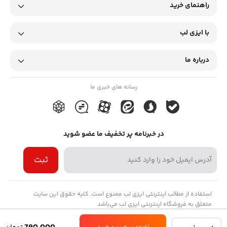
نشان‌دهنده عفونت فعلی یا قبلی با باکتری استرپتوکوک گروه A است.
راهنمای خرید
اگرچه نتیجه مثبت به تنهایی کافی برای تشخیص قطعی نیست و باید با
با ایزی لب
سایر یافته‌های بالینی و آزمایشگاهی تایید شود.
تشخیص عوارض دیررس:
افزایش سطح ASO می‌تواند در تشخیص
درباره ما
عوارض دیررس عفونت استرپتوکوکی مانند تب روماتیسمی و
گلومرولونفریت حاد مفید باشد. این عوارض می‌تواند حتی چند هفته پس
رسانه های خبری ما
از عفونت اولیه رخ دهد.
پایش درمان:
در برخی موارد می‌توان با اندازه‌گیری سطح ASO در طول
در خبرنامه پر تخفیف ما عضو شوید
درمان، پاسخ به آنتی‌بیوتیک‌ها را بررسی کرد. کاهش تدریجی سطح
آنتی‌بادی نشان‌دهنده اثر بخشی درمان است.
ثبت
نتیجه منفی:
نشان دهنده عدم وجود عفونت اخیر یا گذشته با
استفاده از مطالب اینترنتی ایزی لب ممنوع است. کلیه حقوق این سایت
استرپتوکوک گروه A است.
متعلق به فروشگاه اینترنتی ایزی لب می‌باشد
نتیجه مثبت:
نشان دهنده وجود عفونت با استرپتوکوک گروه A در
آنتی