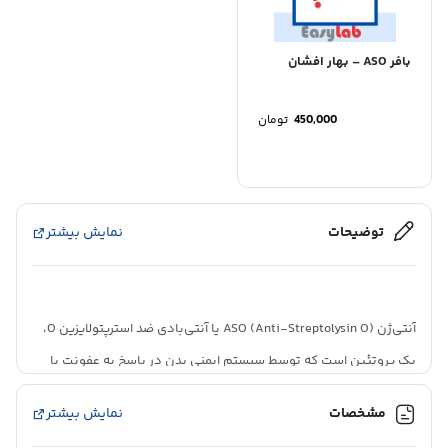
بافر ASO – بهار افشان
450,000
تومان
توضیحات
نمایش بیشتر
آنتی‌ژن ASO (Anti-Streptolysin O) یا آنتی‌بادی ضد استرپتولایزین O،
یک پروتئین است که توسط سیستم ایمنی بدن در پاسخ به عفونت با
باکتری استرپتوکوک گروه A (GAS) تولید می‌شود. استرپتوکوک گروه A
مشخصات
نمایش بیشتر
عامل بیماری‌های مختلفی از جمله فارنژیت استرپتوکوکی (گلودرد