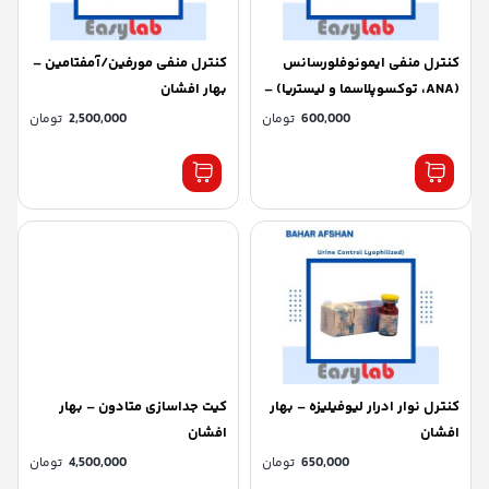
کنترل منفی ایمونوفلورسانس
کنترل منفی مورفین/آمفتامین –
(ANA، توکسوپلاسما و لیستریا) –
بهار افشان
بهار افشان
600,000
تومان
2,500,000
تومان
کنترل نوار ادرار لیوفیلیزه – بهار
کیت جداسازی متادون – بهار
افشان
افشان
650,000
تومان
4,500,000
تومان