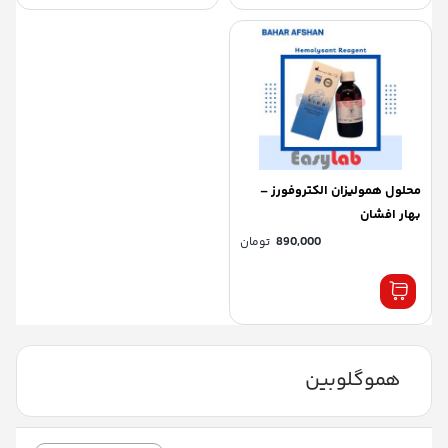
محلول همولیزان الکتروفورز –
بهار افشان
890,000
تومان
هموگلوبین