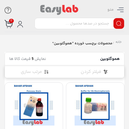
منو
0
خانه
/
محصولات برچسب خورده “هموگلوبین”
هموگلوبین
نمایش
5
قیمت کالا ها
فیلتر کردن
مرتب سازی