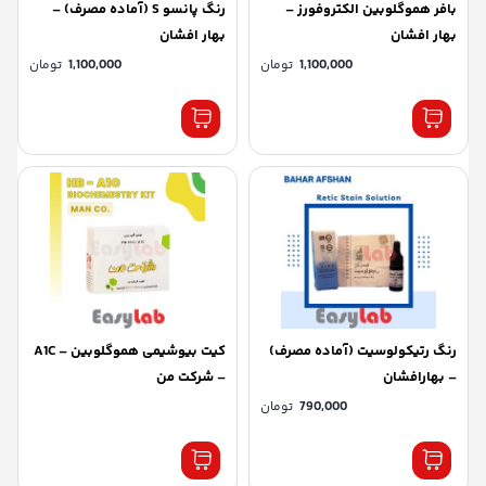
بافر هموگلوبین الکتروفورز –
رنگ پانسو S (آماده مصرف) –
بهار افشان
بهار افشان
1,100,000
تومان
1,100,000
تومان
رنگ رتیکولوسیت (آماده مصرف)
کیت بیوشیمی هموگلوبین – A1C
– بهارافشان
– شرکت من
790,000
تومان