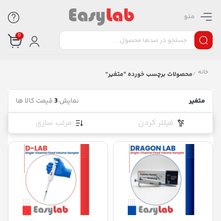
منو
0
خانه
/
محصولات برچسب خورده “متغیر”
متغیر
نمایش
3
قیمت کالا ها
فیلتر کردن
مرتب سازی