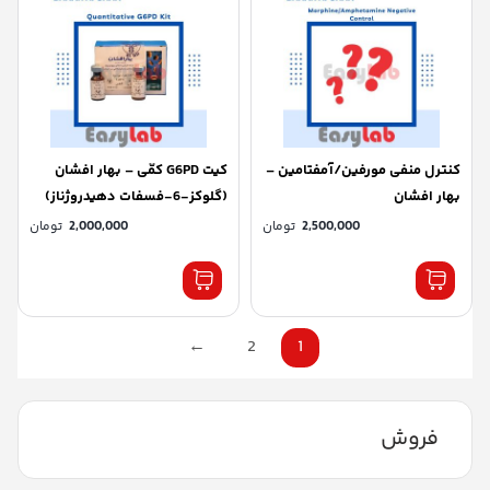
کنترل منفی مورفین/آمفتامین –
کیت G6PD کمّی – بهار افشان
بهار افشان
(گلوکز-6-فسفات دهیدروژناز)
2,500,000
تومان
2,000,000
تومان
←
2
1
فروش