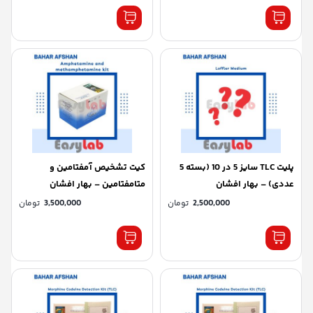
پلیت TLC سایز 5 در 10 (بسته 5
كيت تشخيص آمفتامين و
عددی) – بهار افشان
متامفتامين – بهار افشان
2,500,000
تومان
3,500,000
تومان