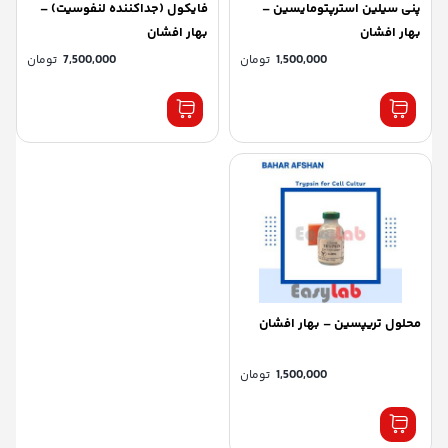
پنی سیلین استرپتومایسین –
فایکول (جداکننده لنفوسیت) –
بهار افشان
بهار افشان
1,500,000
تومان
7,500,000
تومان
محلول تریپسین – بهار افشان
1,500,000
تومان