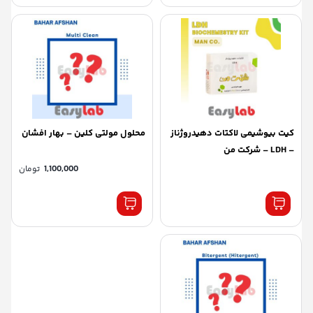
کیت بیوشیمی لاکتات دهیدروژناز
محلول مولتی کلین – بهار افشان
– LDH – شرکت من
1,100,000
تومان