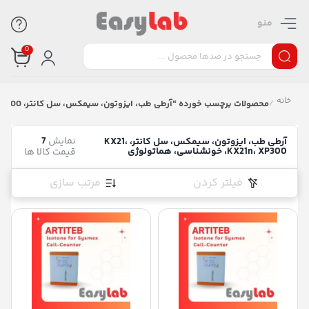
منو
0
خانه
/
محصولات برچسب خورده “آرطی طب، ایزوتون، سیمکس، سل کانتر، KX21، KX21n، XP300، خونشناسی، هماتولوژی”
نمایش
7
آرطی طب، ایزوتون، سیمکس، سل کانتر، KX21،
KX21n، XP300، خونشناسی، هماتولوژی
قیمت کالا ها
فیلتر کردن
مرتب سازی