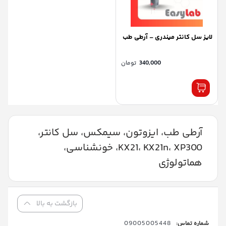
لایز سل کانتر میندری – آرطی طب
340,000
تومان
آرطی طب، ایزوتون، سیمکس، سل کانتر،
KX21، KX21n، XP300، خونشناسی،
هماتولوژی
بازگشت به بالا
09005005448
شماره تماس: