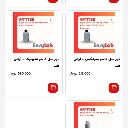
لایز سل کانتر سیمکس – آرطی
لایز سل کانتر مدونیک – آرطی
طب
طب
215,000
تومان
590,000
تومان