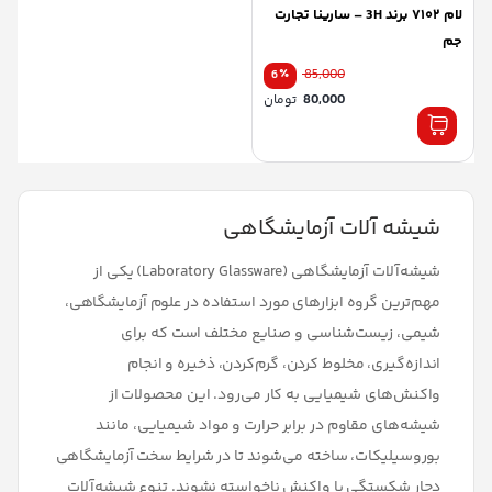
لام ۷۱۰۲ برند 3H – سارینا تجارت
جم
٪
85,000
6
قیمت
80,000
تومان
اصلی:
قیمت
85,000 تومان
فعلی:
بود.
80,000 تومان.
شیشه آلات آزمایشگاهی
شیشه‌آلات آزمایشگاهی (Laboratory Glassware) یکی از
مهم‌ترین گروه ابزارهای مورد استفاده در علوم آزمایشگاهی،
شیمی، زیست‌شناسی و صنایع مختلف است که برای
اندازه‌گیری، مخلوط کردن، گرم‌کردن، ذخیره و انجام
واکنش‌های شیمیایی به کار می‌رود. این محصولات از
شیشه‌های مقاوم در برابر حرارت و مواد شیمیایی، مانند
بوروسیلیکات، ساخته می‌شوند تا در شرایط سخت آزمایشگاهی
دچار شکستگی یا واکنش ناخواسته نشوند. تنوع شیشه‌آلات