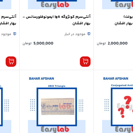
بولت)
آنتی‌سرم کونژوگه IgA ایمونوفلورسانس –
هار افشان
بهار افشان
بهار افشان
موجود در انبار
موجود در
5,000,000
2,000,000
تومان
تومان