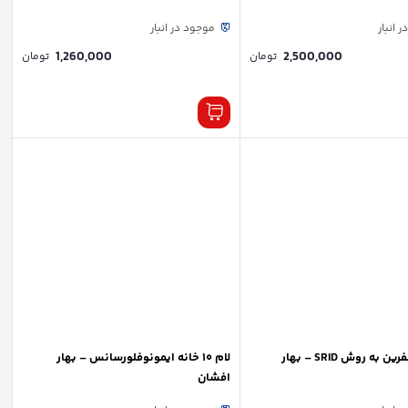
 انبار
موجود در انبار
1,260,000
2,500,000
تومان
تومان
کیت ترانسفرین به روش SRID – بهار
لام ۱۰ خانه ایمونوفلورسانس – بهار
افشان