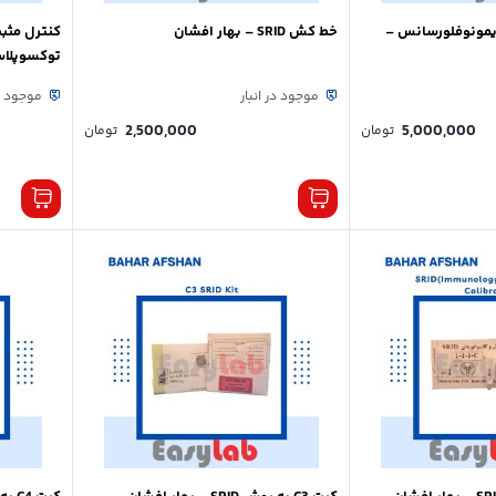
یمونوفلورسانس –
خط کش SRID – بهار افشان
توکسوپلاسم
موجود در انبار
موجود در
2,500,000
5,000,000
تومان
تومان