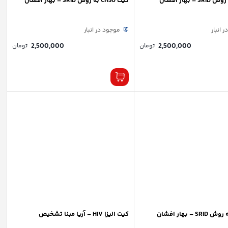
کیت CH50 به روش SRID – بهار افشان
 انبار
موجود در انبار
2,500,000
2,500,000
تومان
تومان
کیت الیزا HIV – آریا مبنا تشخیص