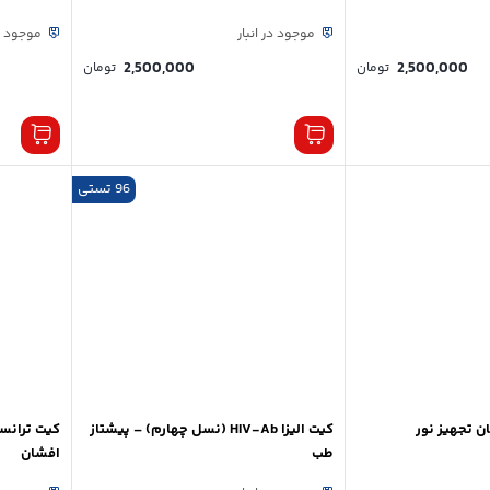
موجود در انبار
موجود در
2,500,000
2,500,000
تومان
تومان
96 تستی
کیت الیزا HIV-Ab (نسل چهارم) – پیشتاز
طب
افشان