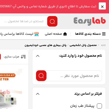
ثبت سفارش تا اطلاع ثانوی از طریق شماره تماس و واتس آپ 09005005667 صورت می گیرد.
دسته بندی کالاها
صفحه اصلی
لیست کالاها براساس پان
/
محصول پانل تشخیصی
/
پانل بیماری های عصبی خودایمیون
خانه
نام محصول خود را وارد کنید:
مرتب سازی:
فیلتر بر اساس برند
پیشتاز طب زمان