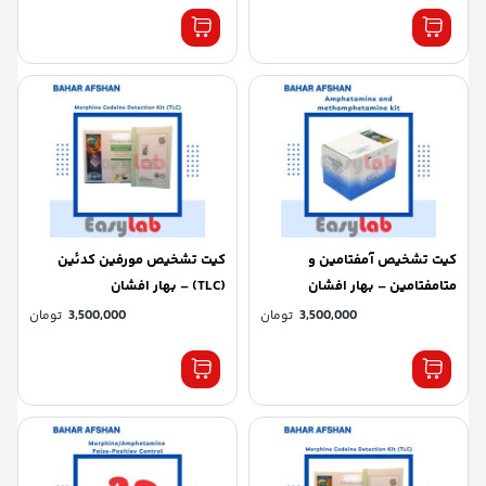
كيت تشخيص آمفتامين و
كيت تشخيص مورفین کدئین
متامفتامين – بهار افشان
(TLC) – بهار افشان
3,500,000
تومان
3,500,000
تومان