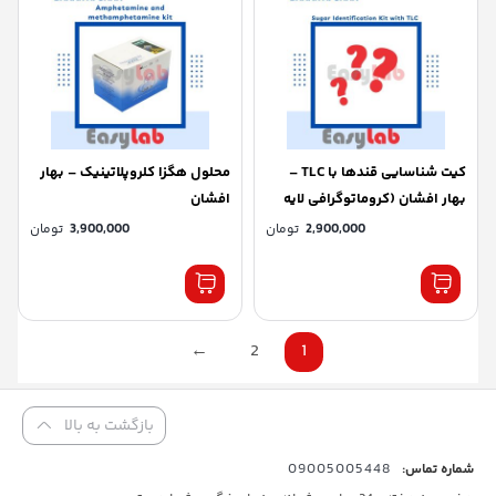
کیت شناسایی قندها با TLC –
محلول هگزا کلروپلاتینیک – بهار
بهار افشان (کروماتوگرافی لایه
افشان
نازک)
2,900,000
تومان
3,900,000
تومان
←
2
1
بازگشت به بالا
09005005448
شماره تماس: