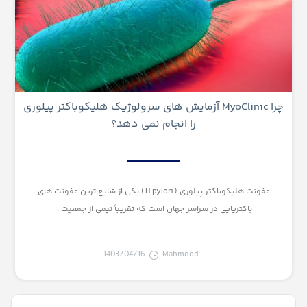
چرا MyoClinic آزمایش های سرولوژیک هلیکوباکتر پیلوری
را انجام نمی دهد؟
عفونت هلیکوباکتر پیلوری ( H pylori ) یکی از شایع ترین عفونت های
باکتریایی در سراسر جهان است که تقریباً نیمی از جمعیت...
1403/04/16
Mahmood